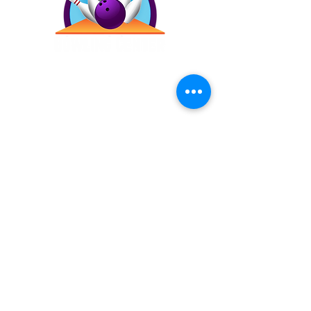
Contáctanos
(787) 257-4305
Antigua Campo Rico, 8120,
2873 Ave. Roberto
Sánchez Vilella, Carolina,
00983
Inicio
Precios
Bday!