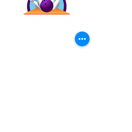
Contáctanos
(787) 257-4305
Antigua Campo Rico, 8120,
2873 Ave. Roberto
Sánchez Vilella, Carolina,
00983
Inicio
Precios
Bday!