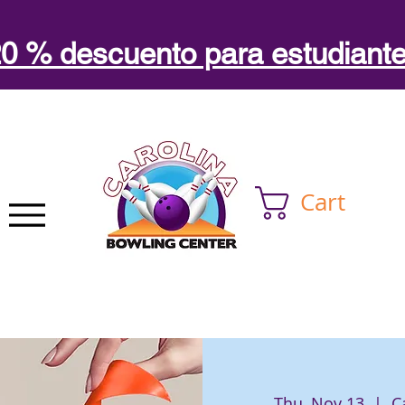
0 % descuento para estudiant
Cart
Thu, Nov 13
  |  
C