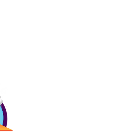
Ligas
Contác
Inicio
Precios
Menú
(787) 257-
Bday!
Blogs
Antigua Cam
Reservaciones
2873 Ave. R