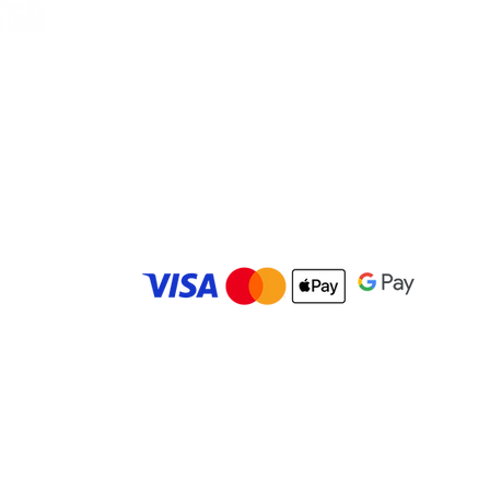
Vilella, Car
es
© 2025 Carolina Bowling Center. Todos los derechos r
Desarrollado por
IMBK Media