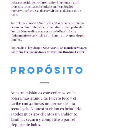
bolera conocida como Carolina Bowling Center, cuyo
propósito principal es brindarle un despojo a los
puertorriqueños de su diario vivir con el disfrute de los
bolos.
Todo el que conocía a Nino podía estar de acuerdo en que
era un hombre trabajador, carismático y buen padre de
familia. Nino se dio a conocer en todo Puerto Rico y
rápidamente se convirtió en un hombre muy querido por
muchos.
Hoy en día el legado que
Nino Acosta se mantiene vivo en
nosotros los trabajadores de Carolina Bowling Center.
Propósito
Nuestra misión es convertirnos en la
bolera más grande de Puerto Rico y el
caribe con 42 líneas modernas de alta
tecnología. Y nuestra visión es brindarle
a todos nuestros clientes un ambiente
familiar, seguro y competitivo para el
deporte de bolos.