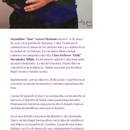
Secundino “Nino” Acosta Montano
nació el 21 de mayo
de 1936, en el pueblo de Matanza, Cuba. Desde joven
comenzó en el campo de la construcción y se estableció en
la ciudad de La Habana. En esa maravillosa ciudad,
conoció a su compañera de vida,
Clara Dolores “Dolly”
Hernández Milián
. En los años 60 salió de Cuba buscando
un nuevo horizonte. La Isla del Encanto, Puerto Rico se
convirtió en su residencia, donde nacieron sus dos hijos,
Roger Acosta y Sandra Acosta.
Rápidamente, por su esfuerzo, dedicación y experiencia se
convirtió en uno de los mejores y exitosos contratistas del
País.
A pesar de gustarle el mar y la navegación, en los años 80 se
inicia en el deporte de bolos como pasatiempo favorito.
Prontamente mientras más practicaba el deporte junto a
sus hijos desarrolló un amor por el deporte.
En el 1993 debido a las pocas facilidades y alta demanda
Nino y su hijo Roger fantaseaban con la idea de establecer
una Bolera en el pueblo de Carolina. Luego de una arduo
trabajo, en el 31 de marzo de 1995, inauguraron la primera