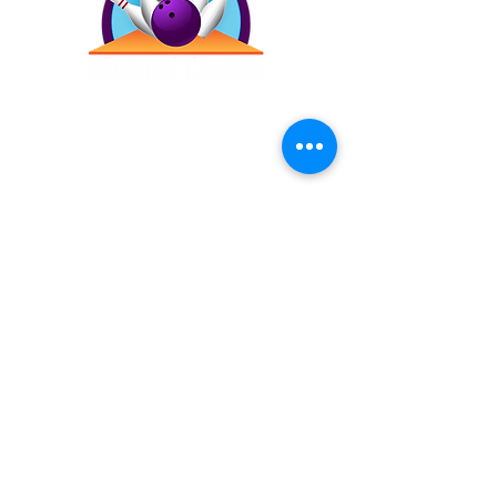
Contáctanos
(787) 257-4305
Antigua Campo Rico, 8120,
2873 Ave. Roberto
Sánchez Vilella, Carolina,
00983
Inicio
Precios
Bday!