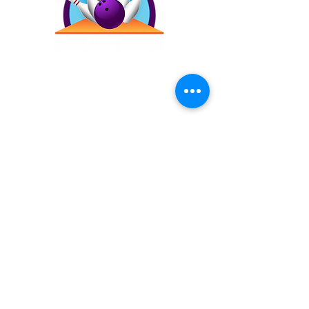
Contáctanos
(787) 257-4305
Antigua Campo Rico, 8120,
2873 Ave. Roberto
Sánchez Vilella, Carolina,
00983
Inicio
Precios
Bday!