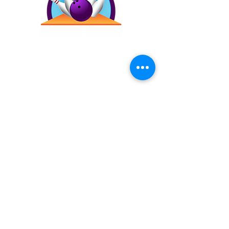
Contáctanos
(787) 257-4305
Antigua Campo Rico, 8120,
2873 Ave. Roberto
Sánchez Vilella, Carolina,
00983
Inicio
Precios
Bday!