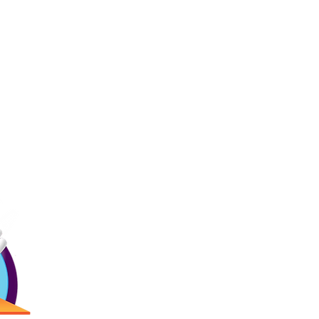
Ligas
Contác
Inicio
Precios
Menú
(787) 257-
Bday!
Blogs
Antigua Cam
Reservaciones
2873 Ave. R