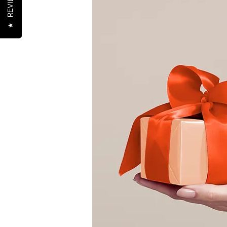
REVIEWS
★