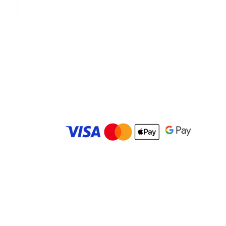
Vilella, Car
es
© 2025 Carolina Bowling Center. Todos los derechos r
Desarrollado por
IMBK Media