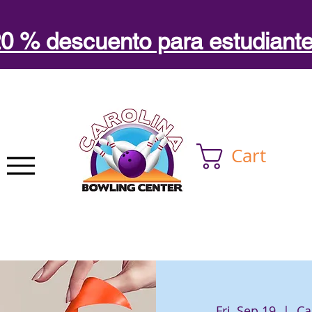
0 % descuento para estudiant
Cart
Fri, Sep 19
  |  
Ca