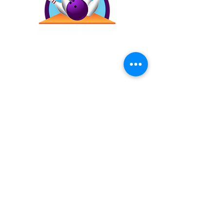
Contáctanos
(787) 257-4305
Antigua Campo Rico, 8120,
2873 Ave. Roberto
Sánchez Vilella, Carolina,
00983
Inicio
Precios
Bday!