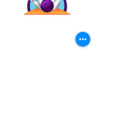
Contáctanos
(787) 257-4305
Antigua Campo Rico, 8120,
2873 Ave. Roberto
Sánchez Vilella, Carolina,
00983
Inicio
Precios
Bday!