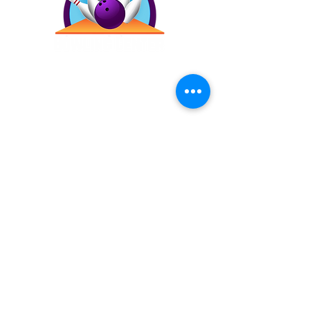
Contáctanos
(787) 257-4305
Antigua Campo Rico, 8120,
2873 Ave. Roberto
Sánchez Vilella, Carolina,
00983
Inicio
Precios
Bday!