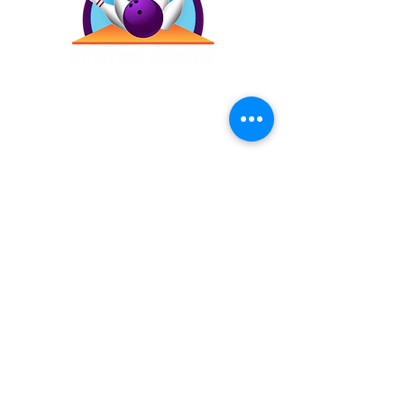
Contáctanos
(787) 257-4305
Antigua Campo Rico, 8120,
2873 Ave. Roberto
Sánchez Vilella, Carolina,
00983
Inicio
Precios
Bday!