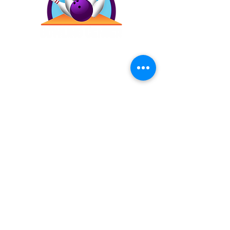
Contáctanos
(787) 257-4305
Antigua Campo Rico, 8120,
2873 Ave. Roberto
Sánchez Vilella, Carolina,
00983
Inicio
Precios
Bday!