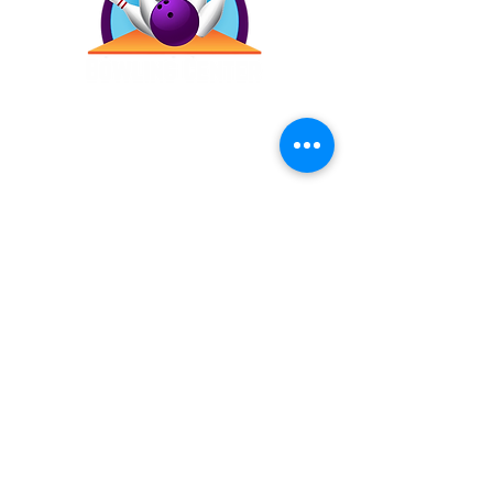
Contáctanos
(787) 257-4305
Antigua Campo Rico, 8120,
2873 Ave. Roberto
Sánchez Vilella, Carolina,
00983
Inicio
Precios
Bday!