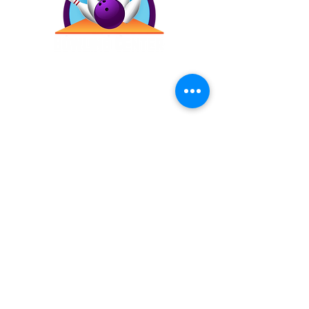
Contáctanos
(787) 257-4305
Antigua Campo Rico, 8120,
2873 Ave. Roberto
Sánchez Vilella, Carolina,
00983
Inicio
Precios
Bday!