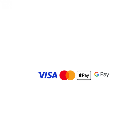
Vilella, Car
es
© 2025 Carolina Bowling Center. Todos los derechos r
Desarrollado por
IMBK Media