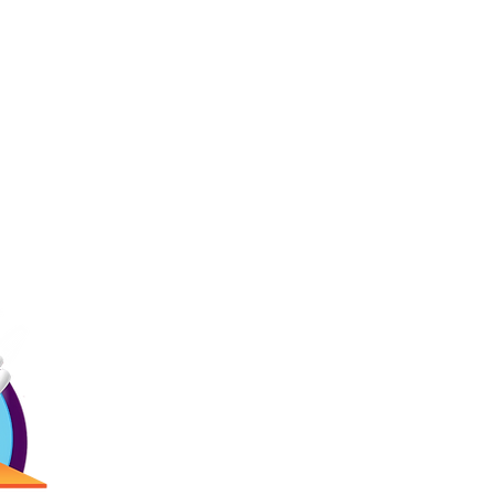
Ligas
Contác
Inicio
Precios
Menú
(787) 257-
Bday!
Blogs
Antigua Cam
Reservaciones
2873 Ave. R