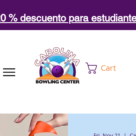
0 % descuento para estudiant
Cart
Fri, Nov 21
  |  
Ca