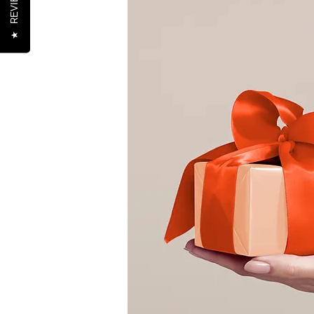
REVIEWS
★