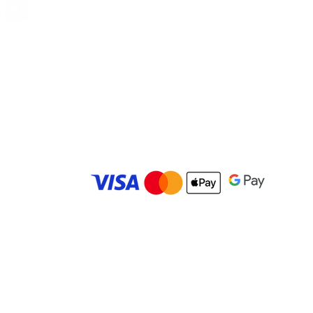
Vilella, Car
es
© 2025 Carolina Bowling Center. Todos los derechos r
Desarrollado por
IMBK Media