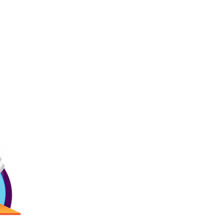
Ligas
Contác
Inicio
Precios
Menú
(787) 257-
Bday!
Blogs
Antigua Cam
Reservaciones
2873 Ave. R