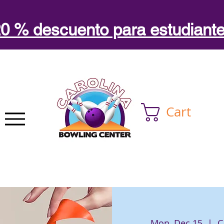
0 % descuento para estudiant
Cart
Mon, Dec 15
  |  
C