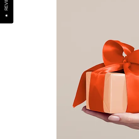
REVIEWS
★