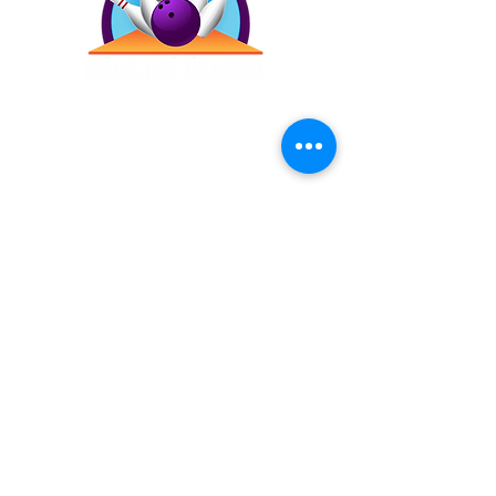
Contáctanos
(787) 257-4305
Antigua Campo Rico, 8120,
2873 Ave. Roberto
Sánchez Vilella, Carolina,
00983
Inicio
Precios
Bday!