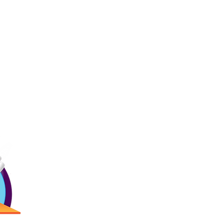
Ligas
Contác
Inicio
Precios
Menú
(787) 257-
Bday!
Blogs
Antigua Cam
Reservaciones
2873 Ave. R