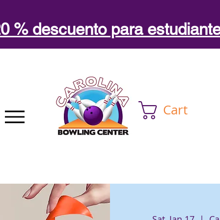
0 % descuento para estudiant
Cart
Sat, Jan 17
  |  
Ca