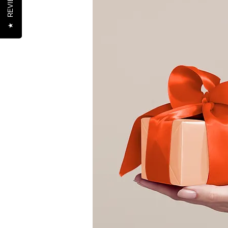
REVIEWS
★