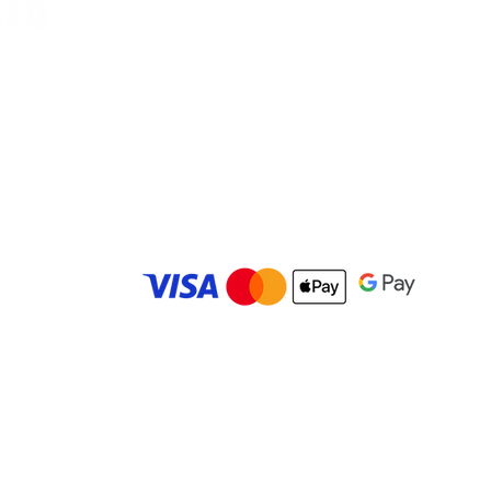
Vilella, Car
es
© 2025 Carolina Bowling Center. Todos los derechos r
Desarrollado por
IMBK Media