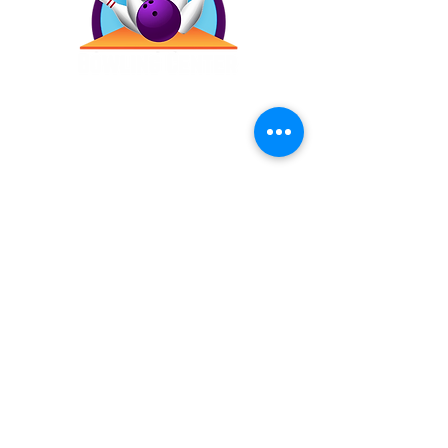
Contáctanos
(787) 257-4305
Antigua Campo Rico, 8120,
2873 Ave. Roberto
Sánchez Vilella, Carolina,
00983
Inicio
Precios
Bday!