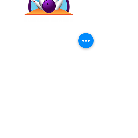
Contáctanos
(787) 257-4305
Antigua Campo Rico, 8120,
2873 Ave. Roberto
Sánchez Vilella, Carolina,
00983
Inicio
Precios
Bday!