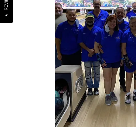
REVIEWS
★