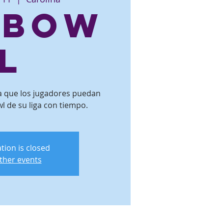
ebow
l
ra que los jugadores puedan
l de su liga con tiempo.
tion is closed
ther events