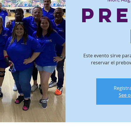
Pr
Este evento sirve pa
reservar el prebow
Registra
See o