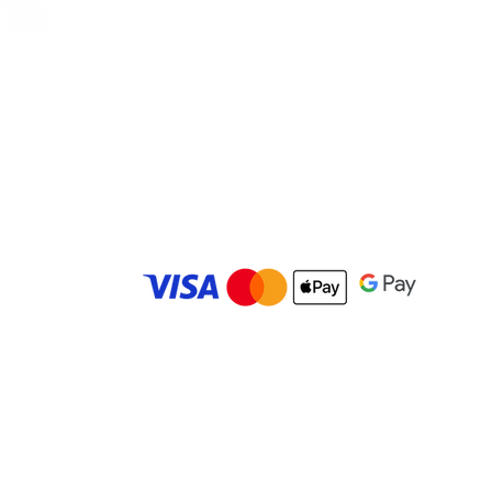
Vilella, Car
es
© 2025 Carolina Bowling Center. Todos los derechos r
Desarrollado por
IMBK Media