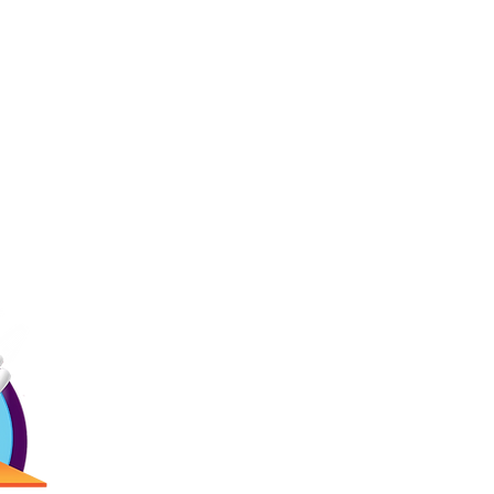
Ligas
Contác
Inicio
Precios
Menú
(787) 257-
Bday!
Blogs
Antigua Cam
Reservaciones
2873 Ave. R