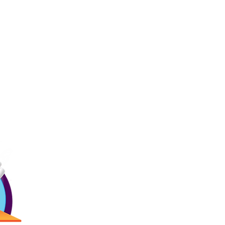
Ligas
Contác
Inicio
Precios
Menú
(787) 257-
Bday!
Blogs
Antigua Cam
Reservaciones
2873 Ave. R