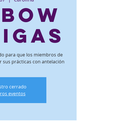
eBow
ligas
ado para que los miembros de
r sus prácticas con antelación
istro cerrado
tros eventos