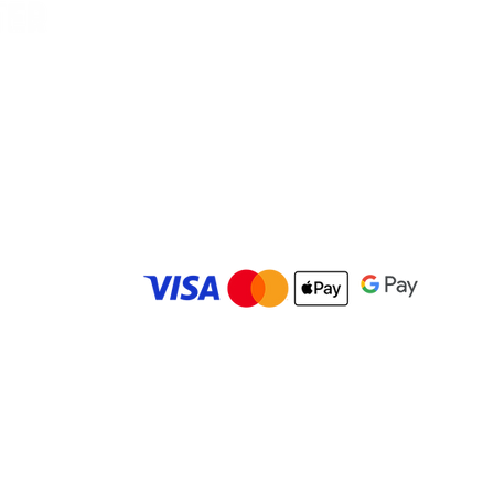
Vilella, Car
es
© 2025 Carolina Bowling Center. Todos los derechos r
Desarrollado por
IMBK Media