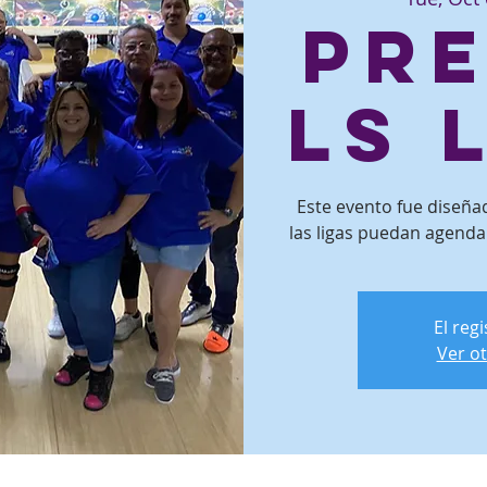
Pr
ls 
Este evento fue diseñ
las ligas puedan agenda
El reg
Ver o