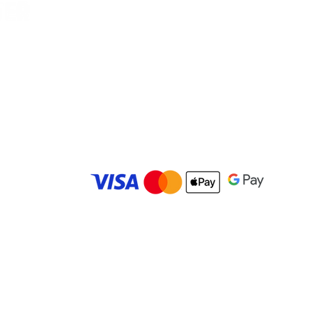
Vilella, Car
es
© 2025 Carolina Bowling Center. Todos los derechos r
Desarrollado por
IMBK Media