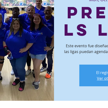
Pr
ls 
Este evento fue diseñ
las ligas puedan agenda
El reg
Ver o