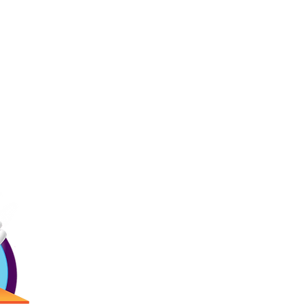
Ligas
Contác
Inicio
Precios
Menú
(787) 257-
Bday!
Blogs
Antigua Cam
Reservaciones
2873 Ave. R