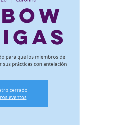
eBow
ligas
ado para que los miembros de
r sus prácticas con antelación
istro cerrado
tros eventos