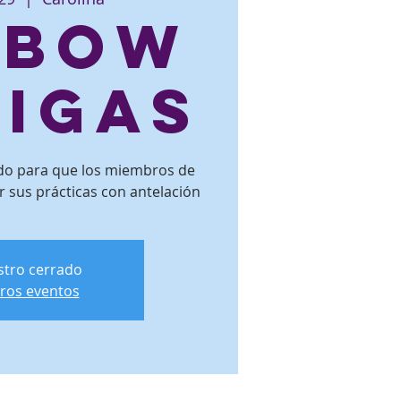
eBow
ligas
ado para que los miembros de
r sus prácticas con antelación
istro cerrado
tros eventos