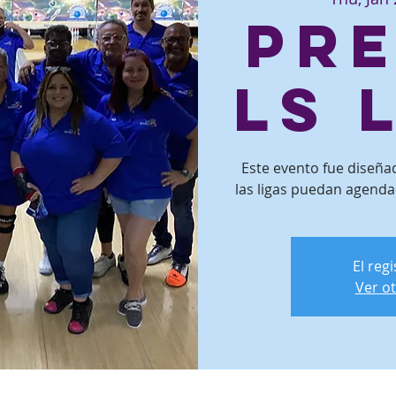
Pr
ls 
Este evento fue diseñ
las ligas puedan agenda
El reg
Ver o