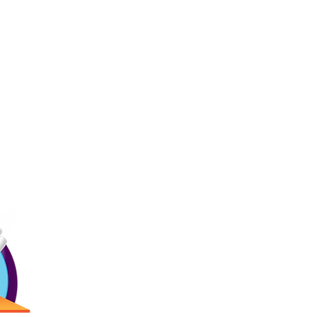
Ligas
Contác
Inicio
Precios
Menú
(787) 257-
Bday!
Blogs
Antigua Cam
Reservaciones
2873 Ave. R