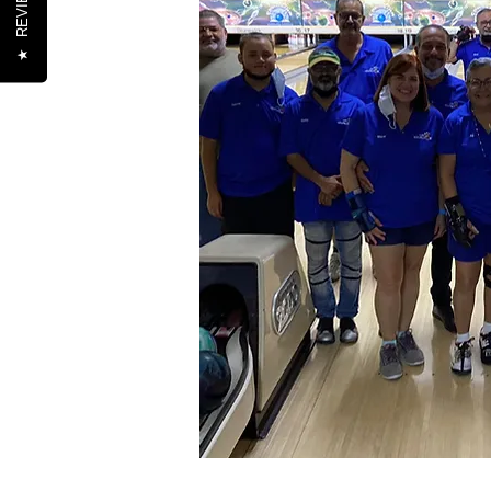
REVIEWS
★