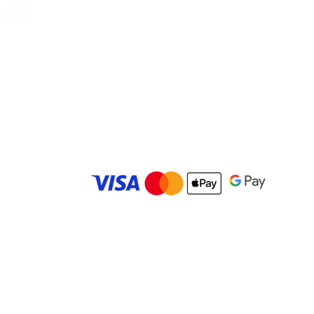
Vilella, Car
es
© 2025 Carolina Bowling Center. Todos los derechos r
Desarrollado por
IMBK Media