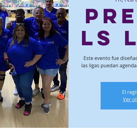
Pr
ls 
Este evento fue diseñ
las ligas puedan agenda
El reg
Ver o