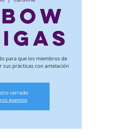
eBow
ligas
ado para que los miembros de
r sus prácticas con antelación
istro cerrado
tros eventos