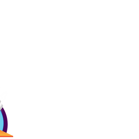
Ligas
Contác
Inicio
Precios
Menú
(787) 257-
Bday!
Blogs
Antigua Cam
Reservaciones
2873 Ave. R