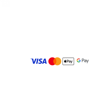
Vilella, Car
es
© 2025 Carolina Bowling Center. Todos los derechos r
Desarrollado por
IMBK Media