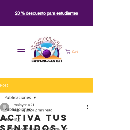
20 % descuento para estudiantes
Cart
Post
Publicaciones
imalaycruz21
Publicaciones
Aug 13, 2024
2 min read
Activa tus
Bowling
sentidos y
Conceptos básicos en el bowling