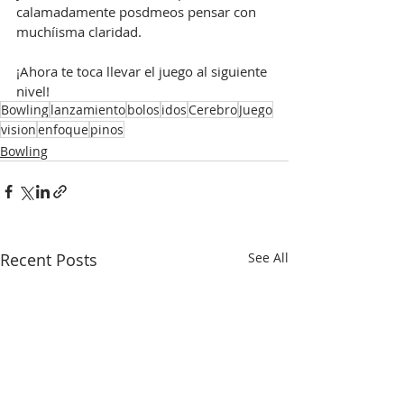
calamadamente posdmeos pensar con 
muchíisma claridad. 
¡Ahora te toca llevar el juego al siguiente 
nivel!
Bowling
lanzamiento
bolos
idos
Cerebro
Juego
vision
enfoque
pinos
Bowling
Recent Posts
See All