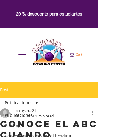
20 % descuento para estudiantes
Cart
Post
Publicaciones
imalaycruz21
Publicaciones
Jun 20, 2024
1 min read
Conoce el ABC
Bowling
cuando
Conceptos básicos en el bowling