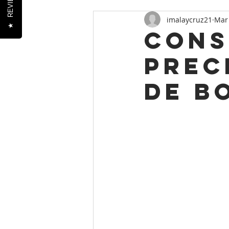
REVIEWS
imalaycruz21
Mar 
★
Cons
prec
de b