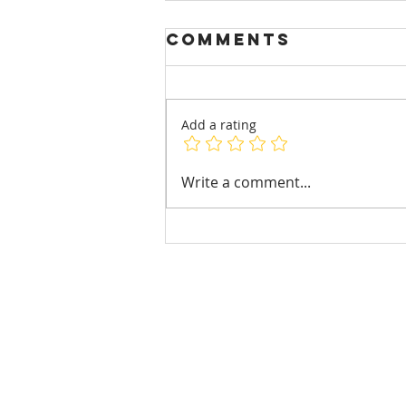
Comments
Add a rating
4 razones para
Write a comment...
salir de rutina
y jugar
bowling