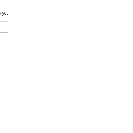
s.
s yet
rende Math
gando
wling