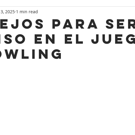
3, 2025
1 min read
ejos para se
iso en el jue
owling