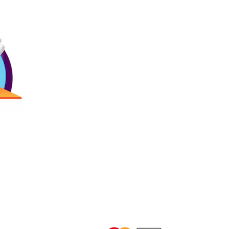
Ligas
Contác
Inicio
Precios
Menú
(787) 257-
Bday!
Blogs
Antigua Cam
Reservaciones
2873 Ave. R
Vilella, Car
es