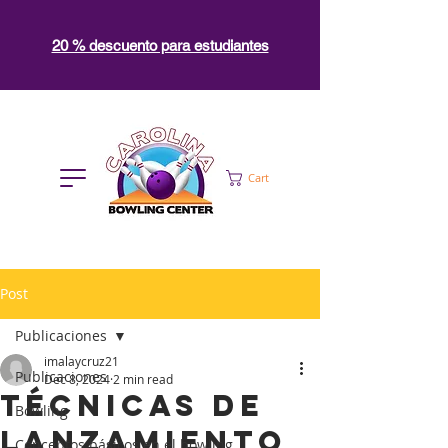
20 % descuento para estudiantes
Cart
Post
Publicaciones
imalaycruz21
Publicaciones
Dec 8, 2024
2 min read
Técnicas de
Bowling
lanzamiento
Conceptos básicos en el bowling